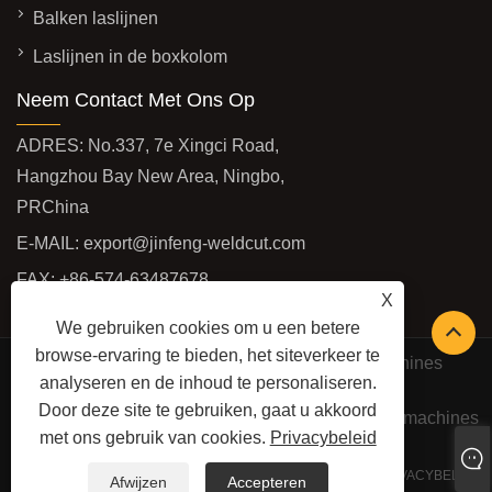
Balken laslijnen
Laslijnen in de boxkolom
Neem Contact Met Ons Op
ADRES: No.337, 7e Xingci Road,
Hangzhou Bay New Area, Ningbo,
PRChina
E-MAIL:
export@jinfeng-weldcut.com
FAX: +86-574-63487678
X
TEL:
+86-574-63487698
We gebruiken cookies om u een betere
browse-ervaring te bieden, het siteverkeer te
Copyright © 2022 Ningbo JinFeng las- en snijmachines
analyseren en de inhoud te personaliseren.
Manufacture Co., Ltd -
Door deze site te gebruiken, gaat u akkoord
Snijmachines, profielrobotsnijlijn, CNC-plasmasnijmachines
met ons gebruik van cookies.
Privacybeleid
- alle rechten voorbehouden
LINKS
SITEMAP
RSS
XML
PRIVACYBELEID
Afwijzen
Accepteren