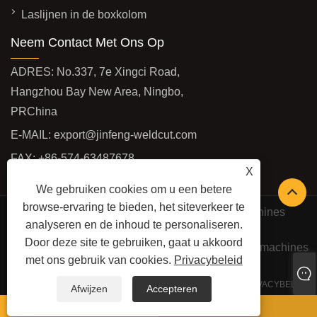
Laslijnen in de boxkolom
Neem Contact Met Ons Op
ADRES: No.337, 7e Xingci Road,
Hangzhou Bay New Area, Ningbo,
PRChina
E-MAIL:
export@jinfeng-weldcut.com
FAX: +86-574-63487678
X
TEL:
+86-574-63487698
We gebruiken cookies om u een betere
browse-ervaring te bieden, het siteverkeer te
Copyright © 2022 Ningbo JinFeng las- en snijmachines
analyseren en de inhoud te personaliseren.
Manufacture Co., Ltd -
Door deze site te gebruiken, gaat u akkoord
Snijmachines, profielrobotsnijlijn, CNC-plasmasnijmachines
met ons gebruik van cookies.
Privacybeleid
- alle rechten voorbehouden
LINKS
SITEMAP
RSS
XML
PRIVACYBELEID
Afwijzen
Accepteren
watsapp
E-mailen